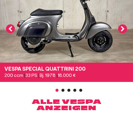
VESPA SPECIAL QUATTRINI 200
200 ccm
|
33 PS
|
Bj. 1978
|
18.000 €
1
2
3
4
5
ALLE VESPA
ANZEIGEN