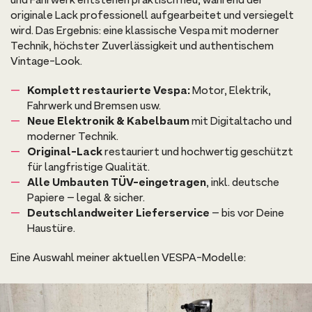
und Fahrwerk entstehen praktisch neu, während der
originale Lack professionell aufgearbeitet und versiegelt
wird. Das Ergebnis: eine klassische Vespa mit moderner
Technik, höchster Zuverlässigkeit und authentischem
Vintage-Look.
Komplett restaurierte Vespa:
Motor, Elektrik,
Fahrwerk und Bremsen usw.
Neue Elektronik & Kabelbaum
mit Digitaltacho und
moderner Technik.
Original-Lack
restauriert und hochwertig geschützt
für langfristige Qualität.
Alle Umbauten TÜV-eingetragen
, inkl. deutsche
Papiere – legal & sicher.
Deutschlandweiter Lieferservice
– bis vor Deine
Haustüre.
Eine Auswahl meiner aktuellen VESPA-Modelle: