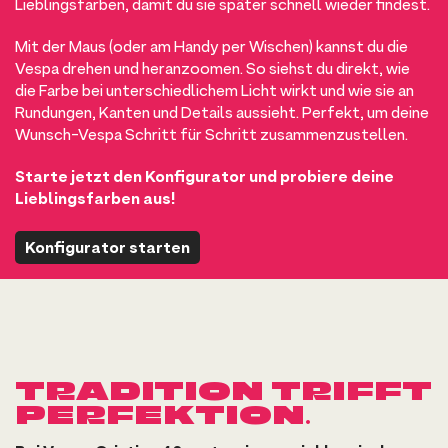
Lieblingsfarben, damit du sie später schnell wieder findest.
Mit der Maus (oder am Handy per Wischen) kannst du die
Vespa drehen und heranzoomen. So siehst du direkt, wie
die Farbe bei unterschiedlichem Licht wirkt und wie sie an
Rundungen, Kanten und Details aussieht. Perfekt, um deine
Wunsch-Vespa Schritt für Schritt zusammenzustellen.
Starte jetzt den Konfigurator und probiere deine
Lieblingsfarben aus!
Konfigurator starten
TRADITION TRIFFT
PERFEKTION.