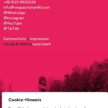
+49 1520 9825039
info@vespacristian46.com
@WhatsApp
@Instagram
@YouTube
@TikTok
Datenschutz
|
Impressum
Design & Web by
kunstwerk
Cookie-Hinweis