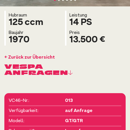
Hubraum
Leistung
125 ccm
14 PS
Baujahr
Preis
1970
13.500 €
← Zurück zur Übersicht
VESPA
ANFRAGEN↓
VC46-Nr.:
013
Verfügbarkeit:
auf Anfrage
Modell:
GT/GTR