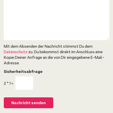
o
e
n
N
f
a
i
c
g
h
u
r
r
i
a
c
t
h
o
t
r
a
-
Mit dem Absenden der Nachricht stimmst Du dem
n
L
m
Datenschutz
zu. Du bekommst direkt im Anschluss eine
i
i
Kopie Deiner Anfrage an die von Dir eingegebene E-Mail-
n
c
k
h
Adresse.
.
.
Sicherheitsabfrage
.
2
*
1
=
m
i
Nachricht senden
c
h
.