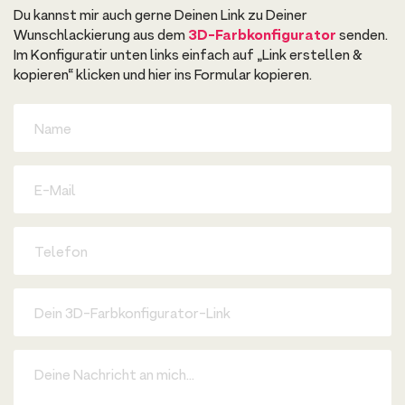
Du kannst mir auch gerne Deinen Link zu Deiner
Wunschlackierung aus dem
3D-Farbkonfigurator
senden.
Im Konfiguratir unten links einfach auf „Link erstellen &
kopieren“ klicken und hier ins Formular kopieren.
D
e
i
n
e
D
N
e
a
i
m
n
e
e
T
E
e
-
l
M
e
a
f
3
i
o
D
l
n
-
F
a
D
r
e
b
i
k
n