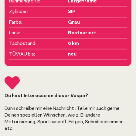
Rahmengröße:
Largeframe
Zylinder:
SIP
Farbe:
Grau
Lack:
Restauriert
Tachostand:
6 km
TÜV/AU bis:
neu
Du hast Interesse an dieser Vespa?
Dann schreibe mir eine Nachricht . Teile mir auch gerne
Deinen speziellen Wünschen, wie z. B. andere
Motorisierung, Sportauspuff, Felgen, Scheibenbremsen
etc.