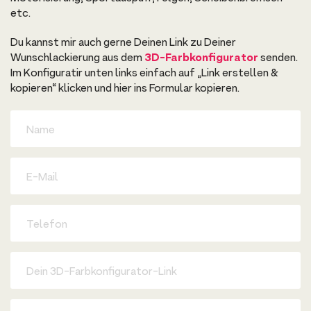
etc.
Du kannst mir auch gerne Deinen Link zu Deiner
Wunschlackierung aus dem
3D-Farbkonfigurator
senden.
Im Konfiguratir unten links einfach auf „Link erstellen &
kopieren“ klicken und hier ins Formular kopieren.
D
e
i
n
e
D
N
e
a
i
m
n
e
e
T
E
e
-
l
M
e
a
f
3
i
o
D
l
n
-
F
a
D