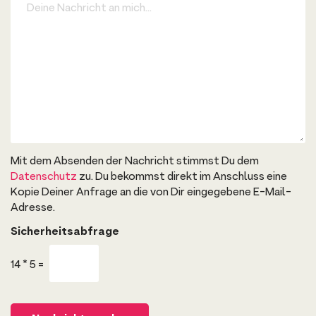
r
e
b
i
k
n
o
e
n
N
f
a
i
c
g
h
u
r
r
i
a
c
t
h
o
t
r
a
-
Mit dem Absenden der Nachricht stimmst Du dem
n
L
m
Datenschutz
zu. Du bekommst direkt im Anschluss eine
i
i
Kopie Deiner Anfrage an die von Dir eingegebene E-Mail-
n
c
k
h
Adresse.
.
.
m
Sicherheitsabfrage
.
i
c
14
*
5
=
h
.
.
.
*