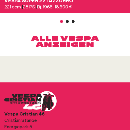
VESPA SUPER 221 AZZURRO
221 ccm
|
28 PS
|
Bj. 1965
|
18.500 €
1
2
3
ALLE VESPA
ANZEIGEN
Vespa Cristian 46
Cristian Stanoe
Energiepark 5