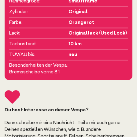
Rahmengröße:
Smallframe
Zylinder:
Original
Farbe:
Orangerot
Lack:
Originallack (Used Look)
Tachostand:
10 km
TÜV/AU bis:
neu
Besonderheiten der Vespa:
Bremsscheibe vorne 8.1
Du hast Interesse an dieser Vespa?
Dann schreibe mir eine Nachricht . Teile mir auch gerne
Deinen speziellen Wünschen, wie z. B. andere
Motorisierung, Sportauspuff, Felgen, Scheibenbremsen