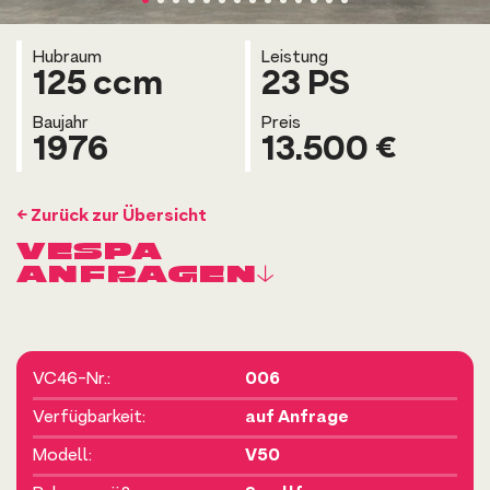
Hubraum
Leistung
125 ccm
23 PS
Baujahr
Preis
1976
13.500 €
← Zurück zur Übersicht
VESPA
ANFRAGEN↓
VC46-Nr.:
006
Verfügbarkeit:
auf Anfrage
Modell:
V50