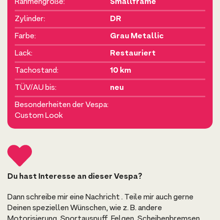
Rahmengröße:
Smallframe
Zylinder:
DR
Farbe:
Grau Metallic
Lack:
Restauriert
Tachostand:
10 km
TÜV/AU bis:
neu
Besonderheiten der Vespa:
Custom Look
Du hast Interesse an dieser Vespa?
Dann schreibe mir eine Nachricht . Teile mir auch gerne
Deinen speziellen Wünschen, wie z. B. andere
Motorisierung, Sportauspuff, Felgen, Scheibenbremsen