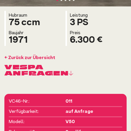
Hubraum
Leistung
75 ccm
3 PS
Baujahr
Preis
1971
6.300 €
← Zurück zur Übersicht
VESPA
ANFRAGEN↓
VC46-Nr.:
011
Verfügbarkeit:
auf Anfrage
Modell:
V50