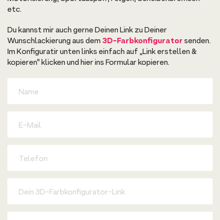
etc.
Du kannst mir auch gerne Deinen Link zu Deiner
Wunschlackierung aus dem
3D-Farbkonfigurator
senden.
Im Konfiguratir unten links einfach auf „Link erstellen &
kopieren“ klicken und hier ins Formular kopieren.
D
e
i
n
e
D
N
e
a
i
m
n
e
e
T
E
e
-
l
M
e
a
f
3
i
o
D
l
n
-
F
a
D