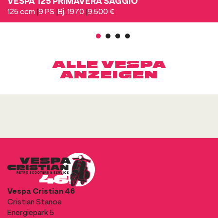
VESPA 125 PRIMAVERA SAGGIO
125 ccm
|
9 PS
|
Bj. 1970
|
9.500 €
1
2
3
4
ALLE VESPA
ANZEIGEN
Vespa Cristian 46
Cristian Stanoe
Energiepark 5