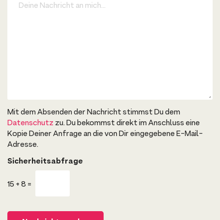
r
e
b
i
k
n
o
e
n
N
f
a
i
c
g
h
u
r
r
i
a
c
t
h
o
t
r
a
-
Mit dem Absenden der Nachricht stimmst Du dem
n
L
m
Datenschutz
zu. Du bekommst direkt im Anschluss eine
i
i
Kopie Deiner Anfrage an die von Dir eingegebene E-Mail-
n
c
k
h
Adresse.
.
.
Sicherheitsabfrage
.
15
+
8
=
D
e